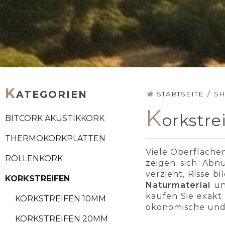
K
ATEGORIEN
STARTSEITE
/
S
K
orkstr
BITCORK AKUSTIKKORK
THERMOKORKPLATTEN
Viele Oberflächen
ROLLENKORK
zeigen sich Abnu
verzieht, Risse b
KORKSTREIFEN
Naturmaterial
u
kaufen Sie exakt
KORKSTREIFEN 10MM
ökonomische und 
KORKSTREIFEN 20MM