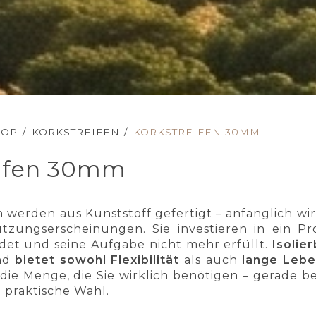
HOP
/
KORKSTREIFEN
/
KORKSTREIFEN 30MM
eifen 30mm
 werden aus Kunststoff gefertigt – anfänglich wi
tzungserscheinungen. Sie investieren in ein P
ildet und seine Aufgabe nicht mehr erfüllt.
Isolie
nd
bietet sowohl Flexibilität
als auch
lange Leb
 die Menge, die Sie wirklich benötigen – gerade
praktische Wahl.