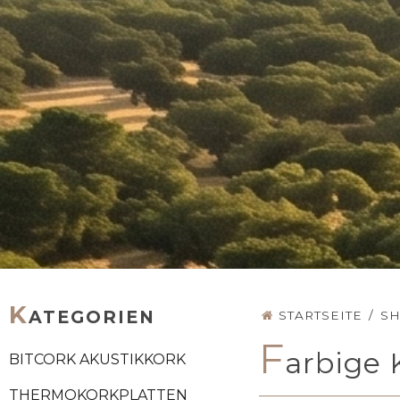
K
ATEGORIEN
STARTSEITE
/
S
F
arbige
BITCORK AKUSTIKKORK
THERMOKORKPLATTEN