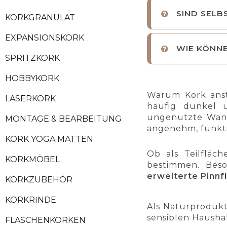
SIND SELB
KORKGRANULAT
EXPANSIONSKORK
WIE KÖNN
SPRITZKORK
HOBBYKORK
Warum Kork anst
LASERKORK
häufig dunkel u
ungenutzte Wand
MONTAGE & BEARBEITUNG
angenehm, funktio
KORK YOGA MATTEN
Ob als Teilfläc
KORKMÖBEL
bestimmen. Beso
erweiterte Pinnf
KORKZUBEHÖR
KORKRINDE
Als Naturprodukt
sensiblen Haushal
FLASCHENKORKEN