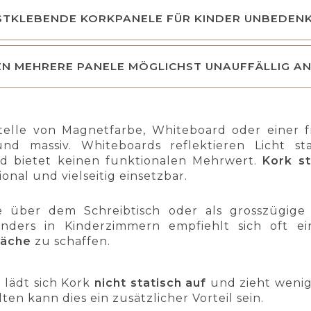
STKLEBENDE KORKPANELE FÜR KINDER UNBEDENK
EN MEHRERE PANELE MÖGLICHST UNAUFFÄLLIG 
elle von Magnetfarbe, Whiteboard oder einer f
nd massiv. Whiteboards reflektieren Licht s
 bietet keinen funktionalen Mehrwert.
Kork s
nal und vielseitig einsetzbar.
he über dem Schreibtisch oder als grosszügige
nders in Kinderzimmern empfiehlt sich oft e
läche
zu schaffen.
 lädt sich Kork
nicht statisch auf
und zieht wenige
ten kann dies ein zusätzlicher Vorteil sein.