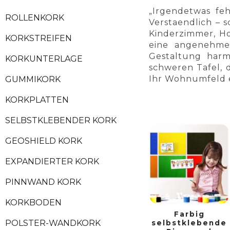
„Irgendetwas fe
ROLLENKORK
Verstaendlich – 
Kinderzimmer, Ho
KORKSTREIFEN
eine angenehme
Gestaltung har
KORKUNTERLAGE
schweren Tafel, d
Ihr Wohnumfeld e
GUMMIKORK
KORKPLATTEN
SELBSTKLEBENDER KORK
GEOSHIELD KORK
EXPANDIERTER KORK
PINNWAND KORK
KORKBODEN
Farbig
POLSTER-WANDKORK
selbstklebende