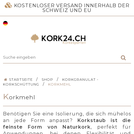
KOSTENLOSER VERSAND INNERHALB DER
SCHWEIZ UND EU
/
/
STARTSEITE
SHOP
KORKGRANULAT -
/
KORKSCHÜTTUNG
KORKMEHL
K
orkmehl
Benötigen Sie eine Isolierung, die sich mühelos
an jede Form anpasst?
Korkstaub ist die
feinste Form von Naturkork
, perfekt für
Anwendungen, bei denen Flexibilität und