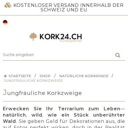
KOSTENLOSER VERSAND INNERHALB DER
SCHWEIZ UND EU
/
/
/
STARTSEITE
SHOP
NATÜRLICHE KORKRINDE
JUNGFRÄULICHE KORKZWEIGE
J
ungfräuliche Korkzweige
Erwecken Sie Ihr Terrarium zum Leben
—
natürlich
,
wild
,
wie ein Stück unberührter
Wald
. Sie geben Geld für Dekorationen aus, die
auf Fotos perfekt wirken, doch in der Realität