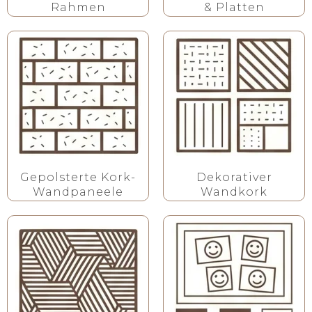
Rahmen
& Platten
Gepolsterte Kork-
Dekorativer
Wandpaneele
Wandkork