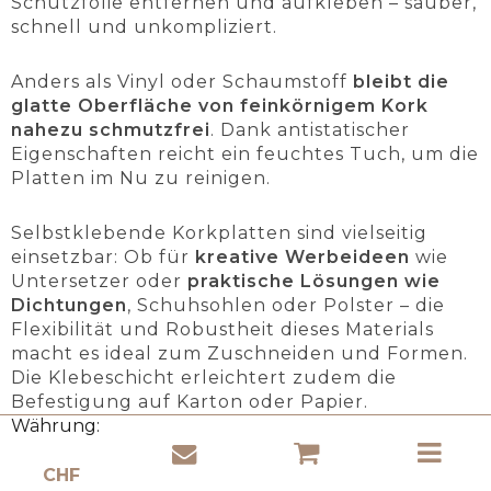
Schutzfolie entfernen und aufkleben – sauber,
schnell und unkompliziert.
Anders als Vinyl oder Schaumstoff
bleibt die
glatte Oberfläche von feinkörnigem Kork
nahezu schmutzfrei
. Dank antistatischer
Eigenschaften reicht ein feuchtes Tuch, um die
Platten im Nu zu reinigen.
Selbstklebende Korkplatten sind vielseitig
einsetzbar: Ob für
kreative Werbeideen
wie
Untersetzer oder
praktische Lösungen wie
Dichtungen
, Schuhsohlen oder Polster – die
Flexibilität und Robustheit dieses Materials
macht es ideal zum Zuschneiden und Formen.
Die Klebeschicht erleichtert zudem die
Befestigung auf Karton oder Papier.
Währung:
Plastik verschmutzt die Umwelt für
Jahrzehnte, während Kork sich auf natürliche