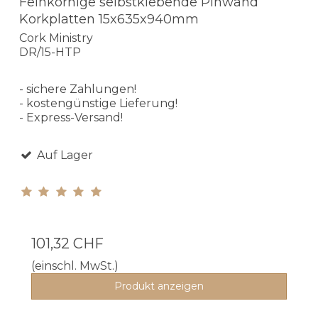
Feinkörnige selbstklebende Pinwand
Korkplatten 15x635x940mm
Cork Ministry
DR/15-HTP
- sichere Zahlungen!
- kostengünstige Lieferung!
- Express-Versand!
Auf Lager
101,32 CHF
(einschl. MwSt.)
Produkt anzeigen